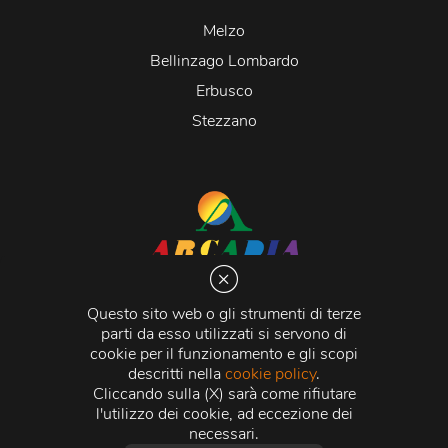
Melzo
Bellinzago Lombardo
Erbusco
Stezzano
Arcadia S.r.l.
Via Martiri della Libertà 20066 Melzo (MI)
Questo sito web o gli strumenti di terze
C.C.I.A.A. - R.E.A di Milano n. 1427910
parti da esso utilizzati si servono di
Registro delle Imprese di Milano n. 338392 -
Codice
cookie per il funzionamento e gli scopi
Fiscale e Partita Iva
11015840157 |
Capitale Sociale
€
descritti nella
cookie policy
.
500.000,00 i.v.
Cliccando sulla (X) sarà come rifiutare
l'utilizzo dei cookie, ad eccezione dei
Credits:
Crea Informatica S.r.l.
2026 © Tutti i diritti
necessari.
riservati.