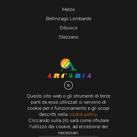
Melzo
Bellinzago Lombardo
Erbusco
Stezzano
Arcadia S.r.l.
Via Martiri della Libertà 20066 Melzo (MI)
Questo sito web o gli strumenti di terze
C.C.I.A.A. - R.E.A di Milano n. 1427910
parti da esso utilizzati si servono di
Registro delle Imprese di Milano n. 338392 -
Codice
cookie per il funzionamento e gli scopi
Fiscale e Partita Iva
11015840157 |
Capitale Sociale
€
descritti nella
cookie policy
.
500.000,00 i.v.
Cliccando sulla (X) sarà come rifiutare
l'utilizzo dei cookie, ad eccezione dei
Credits:
Crea Informatica S.r.l.
2026 © Tutti i diritti
necessari.
riservati.