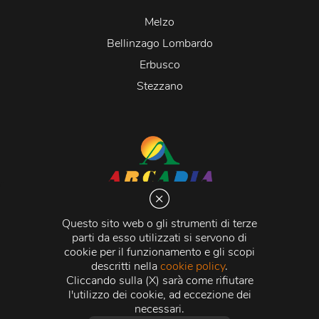
Melzo
Bellinzago Lombardo
Erbusco
Stezzano
Arcadia S.r.l.
Via Martiri della Libertà 20066 Melzo (MI)
Questo sito web o gli strumenti di terze
C.C.I.A.A. - R.E.A di Milano n. 1427910
parti da esso utilizzati si servono di
Registro delle Imprese di Milano n. 338392 -
Codice
cookie per il funzionamento e gli scopi
Fiscale e Partita Iva
11015840157 |
Capitale Sociale
€
descritti nella
cookie policy
.
500.000,00 i.v.
Cliccando sulla (X) sarà come rifiutare
l'utilizzo dei cookie, ad eccezione dei
Credits:
Crea Informatica S.r.l.
2026 © Tutti i diritti
necessari.
riservati.