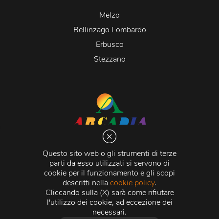
Melzo
Bellinzago Lombardo
Erbusco
Stezzano
Arcadia S.r.l.
Via Martiri della Libertà 20066 Melzo (MI)
Questo sito web o gli strumenti di terze
C.C.I.A.A. - R.E.A di Milano n. 1427910
parti da esso utilizzati si servono di
Registro delle Imprese di Milano n. 338392 -
Codice
cookie per il funzionamento e gli scopi
Fiscale e Partita Iva
11015840157 |
Capitale Sociale
€
descritti nella
cookie policy
.
500.000,00 i.v.
Cliccando sulla (X) sarà come rifiutare
l'utilizzo dei cookie, ad eccezione dei
Credits:
Crea Informatica S.r.l.
2026 © Tutti i diritti
necessari.
riservati.