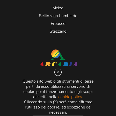
Melzo
Bellinzago Lombardo
Erbusco
Stezzano
Arcadia S.r.l.
Via Martiri della Libertà 20066 Melzo (MI)
Questo sito web o gli strumenti di terze
C.C.I.A.A. - R.E.A di Milano n. 1427910
parti da esso utilizzati si servono di
Registro delle Imprese di Milano n. 338392 -
Codice
cookie per il funzionamento e gli scopi
Fiscale e Partita Iva
11015840157 |
Capitale Sociale
€
descritti nella
cookie policy
.
500.000,00 i.v.
Cliccando sulla (X) sarà come rifiutare
l'utilizzo dei cookie, ad eccezione dei
Credits:
Crea Informatica S.r.l.
2026 © Tutti i diritti
necessari.
riservati.