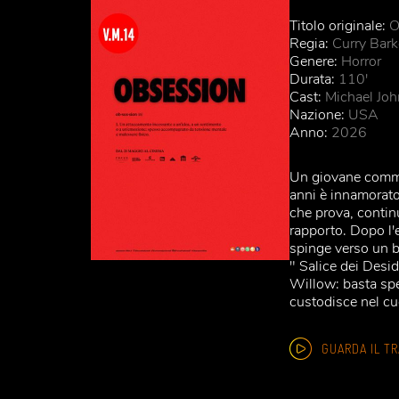
Titolo originale:
O
Regia:
Curry Bark
Genere:
Horror
Durata:
110'
Cast:
Michael John
Nazione:
USA
Anno:
2026
Un giovane commes
anni è innamorato
che prova, continu
rapporto. Dopo l'e
spinge verso un bi
" Salice dei Desi
Willow: basta spe
custodisce nel cu
GUARDA IL TR