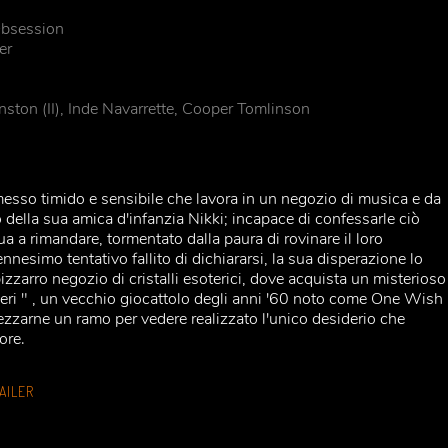
bsession
er
ston (II), Inde Navarrette, Cooper Tomlinson
so timido e sensibile che lavora in un negozio di musica e da
 della sua amica d'infanzia Nikki; incapace di confessarle ciò
a a rimandare, tormentato dalla paura di rovinare il loro
nnesimo tentativo fallito di dichiararsi, la sua disperazione lo
zzarro negozio di cristalli esoterici, dove acquista un misterioso
deri " , un vecchio giocattolo degli anni '60 noto come One Wish
zzarne un ramo per vedere realizzato l'unico desiderio che
ore.
AILER