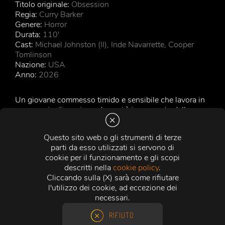
Titolo originale:
Obsession
Regia:
Curry Barker
Genere:
Horror
Durata:
110'
Cast:
Michael Johnston (II), Inde Navarrette, Cooper
Tomlinson
Nazione:
USA
Anno:
2026
Un giovane commesso timido e sensibile che lavora in
un negozio di musica e da anni è innamorato della sua
amica d'infanzia Nikki; incapace di confessarle ciò che
prova, continua a rimandare, tormentato dalla paura di
Questo sito web o gli strumenti di terze
rovinare il loro rapporto. Dopo l'ennesimo tentativo
parti da esso utilizzati si servono di
fallito di dichiararsi, la sua disperazione lo spinge verso
cookie per il funzionamento e gli scopi
un bizzarro negozio di cristalli esoterici, dove acquista
descritti nella
cookie policy
.
un misterioso " Salice dei Desideri " , un vecchio
Cliccando sulla (X) sarà come rifiutare
giocattolo degli anni '60 noto come One Wish Willow:
l'utilizzo dei cookie, ad eccezione dei
basta spezzarne un ramo per vedere realizzato l'unico
necessari.
desiderio che custodisce nel cuore.
RIFIUTO