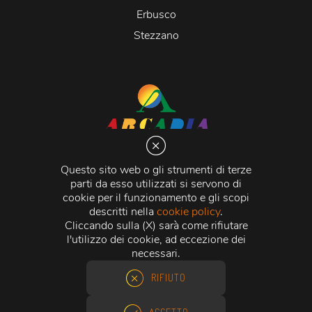
Erbusco
Stezzano
Arcadia S.r.l.
Via Martiri della Libertà 20066 Melzo (MI)
Questo sito web o gli strumenti di terze
C.C.I.A.A. - R.E.A di Milano n. 1427910
parti da esso utilizzati si servono di
Registro delle Imprese di Milano n. 338392 -
Codice
cookie per il funzionamento e gli scopi
Fiscale e Partita Iva
11015840157 |
Capitale Sociale
€
descritti nella
cookie policy
.
500.000,00 i.v.
Cliccando sulla (X) sarà come rifiutare
l'utilizzo dei cookie, ad eccezione dei
Credits:
Crea Informatica S.r.l.
2026 © Tutti i diritti
necessari.
riservati.
RIFIUTO