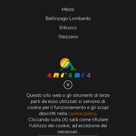
Melzo
Bellinzago Lombardo
Erbusco
Stezzano
Arcadia S.r.l.
Via Martiri della Libertà 20066 Melzo (MI)
Questo sito web o gli strumenti di terze
C.C.I.A.A. - R.E.A di Milano n. 1427910
parti da esso utilizzati si servono di
Registro delle Imprese di Milano n. 338392 -
Codice
cookie per il funzionamento e gli scopi
Fiscale e Partita Iva
11015840157 |
Capitale Sociale
€
descritti nella
cookie policy
.
500.000,00 i.v.
Cliccando sulla (X) sarà come rifiutare
l'utilizzo dei cookie, ad eccezione dei
Credits:
Crea Informatica S.r.l.
2026 © Tutti i diritti
necessari.
riservati.