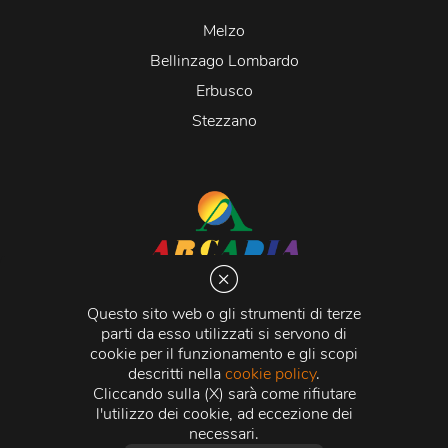
Melzo
Bellinzago Lombardo
Erbusco
Stezzano
Arcadia S.r.l.
Via Martiri della Libertà 20066 Melzo (MI)
Questo sito web o gli strumenti di terze
C.C.I.A.A. - R.E.A di Milano n. 1427910
parti da esso utilizzati si servono di
Registro delle Imprese di Milano n. 338392 -
Codice
cookie per il funzionamento e gli scopi
Fiscale e Partita Iva
11015840157 |
Capitale Sociale
€
descritti nella
cookie policy
.
500.000,00 i.v.
Cliccando sulla (X) sarà come rifiutare
l'utilizzo dei cookie, ad eccezione dei
Credits:
Crea Informatica S.r.l.
2026 © Tutti i diritti
necessari.
riservati.