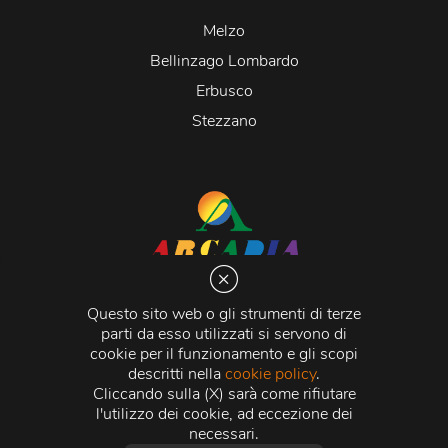
Melzo
Bellinzago Lombardo
Erbusco
Stezzano
Arcadia S.r.l.
Via Martiri della Libertà 20066 Melzo (MI)
Questo sito web o gli strumenti di terze
C.C.I.A.A. - R.E.A di Milano n. 1427910
parti da esso utilizzati si servono di
Registro delle Imprese di Milano n. 338392 -
Codice
cookie per il funzionamento e gli scopi
Fiscale e Partita Iva
11015840157 |
Capitale Sociale
€
descritti nella
cookie policy
.
500.000,00 i.v.
Cliccando sulla (X) sarà come rifiutare
l'utilizzo dei cookie, ad eccezione dei
Credits:
Crea Informatica S.r.l.
2026 © Tutti i diritti
necessari.
riservati.