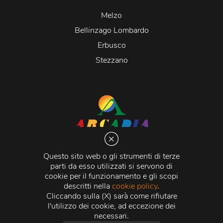
Melzo
Bellinzago Lombardo
Erbusco
Stezzano
Arcadia S.r.l.
Via Martiri della Libertà 20066 Melzo (MI)
Questo sito web o gli strumenti di terze
C.C.I.A.A. - R.E.A di Milano n. 1427910
parti da esso utilizzati si servono di
Registro delle Imprese di Milano n. 338392 -
Codice
cookie per il funzionamento e gli scopi
Fiscale e Partita Iva
11015840157 |
Capitale Sociale
€
descritti nella
cookie policy
.
500.000,00 i.v.
Cliccando sulla (X) sarà come rifiutare
l'utilizzo dei cookie, ad eccezione dei
Credits:
Crea Informatica S.r.l.
2026 © Tutti i diritti
necessari.
riservati.