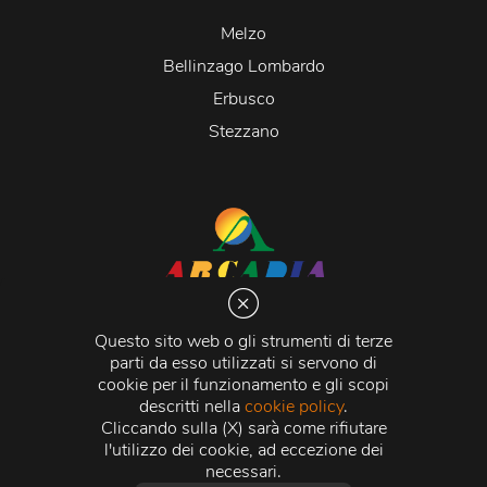
Melzo
Bellinzago Lombardo
Erbusco
Stezzano
Arcadia S.r.l.
Via Martiri della Libertà 20066 Melzo (MI)
Questo sito web o gli strumenti di terze
C.C.I.A.A. - R.E.A di Milano n. 1427910
parti da esso utilizzati si servono di
Registro delle Imprese di Milano n. 338392 -
Codice
cookie per il funzionamento e gli scopi
Fiscale e Partita Iva
11015840157 |
Capitale Sociale
€
descritti nella
cookie policy
.
500.000,00 i.v.
Cliccando sulla (X) sarà come rifiutare
l'utilizzo dei cookie, ad eccezione dei
Credits:
Crea Informatica S.r.l.
2026 © Tutti i diritti
necessari.
riservati.