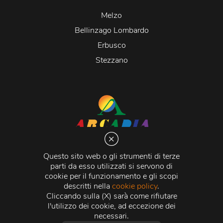
Melzo
Bellinzago Lombardo
Erbusco
Stezzano
Arcadia S.r.l.
Via Martiri della Libertà 20066 Melzo (MI)
Questo sito web o gli strumenti di terze
C.C.I.A.A. - R.E.A di Milano n. 1427910
parti da esso utilizzati si servono di
Registro delle Imprese di Milano n. 338392 -
Codice
cookie per il funzionamento e gli scopi
Fiscale e Partita Iva
11015840157 |
Capitale Sociale
€
descritti nella
cookie policy
.
500.000,00 i.v.
Cliccando sulla (X) sarà come rifiutare
l'utilizzo dei cookie, ad eccezione dei
Credits:
Crea Informatica S.r.l.
2026 © Tutti i diritti
necessari.
riservati.