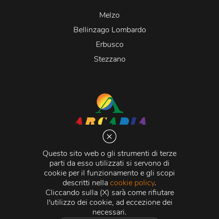
Melzo
Bellinzago Lombardo
Erbusco
Stezzano
Arcadia S.r.l.
Via Martiri della Libertà 20066 Melzo (MI)
Questo sito web o gli strumenti di terze
C.C.I.A.A. - R.E.A di Milano n. 1427910
parti da esso utilizzati si servono di
Registro delle Imprese di Milano n. 338392 -
Codice
cookie per il funzionamento e gli scopi
Fiscale e Partita Iva
11015840157 |
Capitale Sociale
€
descritti nella
cookie policy
.
500.000,00 i.v.
Cliccando sulla (X) sarà come rifiutare
l'utilizzo dei cookie, ad eccezione dei
Credits:
Crea Informatica S.r.l.
2026 © Tutti i diritti
necessari.
riservati.