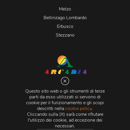
Melzo
Bellinzago Lombardo
Erbusco
Stezzano
Arcadia S.r.l.
Via Martiri della Libertà 20066 Melzo (MI)
Questo sito web o gli strumenti di terze
C.C.I.A.A. - R.E.A di Milano n. 1427910
parti da esso utilizzati si servono di
Registro delle Imprese di Milano n. 338392 -
Codice
cookie per il funzionamento e gli scopi
Fiscale e Partita Iva
11015840157 |
Capitale Sociale
€
descritti nella
cookie policy
.
500.000,00 i.v.
Cliccando sulla (X) sarà come rifiutare
l'utilizzo dei cookie, ad eccezione dei
Credits:
Crea Informatica S.r.l.
2026 © Tutti i diritti
necessari.
riservati.