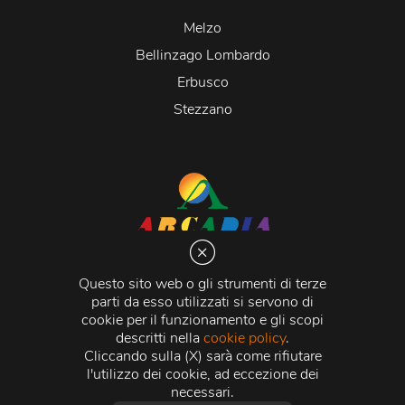
Melzo
Bellinzago Lombardo
Erbusco
Stezzano
Arcadia S.r.l.
Via Martiri della Libertà 20066 Melzo (MI)
Questo sito web o gli strumenti di terze
C.C.I.A.A. - R.E.A di Milano n. 1427910
parti da esso utilizzati si servono di
Registro delle Imprese di Milano n. 338392 -
Codice
cookie per il funzionamento e gli scopi
Fiscale e Partita Iva
11015840157 |
Capitale Sociale
€
descritti nella
cookie policy
.
500.000,00 i.v.
Cliccando sulla (X) sarà come rifiutare
l'utilizzo dei cookie, ad eccezione dei
Credits:
Crea Informatica S.r.l.
2026 © Tutti i diritti
necessari.
riservati.