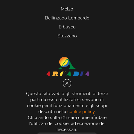
Melzo
Bellinzago Lombardo
Erbusco
Stezzano
Arcadia S.r.l.
Via Martiri della Libertà 20066 Melzo (MI)
Questo sito web o gli strumenti di terze
C.C.I.A.A. - R.E.A di Milano n. 1427910
parti da esso utilizzati si servono di
Registro delle Imprese di Milano n. 338392 -
Codice
cookie per il funzionamento e gli scopi
Fiscale e Partita Iva
11015840157 |
Capitale Sociale
€
descritti nella
cookie policy
.
500.000,00 i.v.
Cliccando sulla (X) sarà come rifiutare
l'utilizzo dei cookie, ad eccezione dei
Credits:
Crea Informatica S.r.l.
2026 © Tutti i diritti
necessari.
riservati.