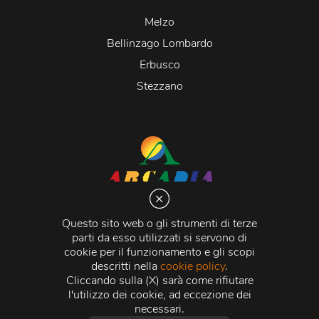
Melzo
Bellinzago Lombardo
Erbusco
Stezzano
Arcadia S.r.l.
Via Martiri della Libertà 20066 Melzo (MI)
Questo sito web o gli strumenti di terze
C.C.I.A.A. - R.E.A di Milano n. 1427910
parti da esso utilizzati si servono di
Registro delle Imprese di Milano n. 338392 -
Codice
cookie per il funzionamento e gli scopi
Fiscale e Partita Iva
11015840157 |
Capitale Sociale
€
descritti nella
cookie policy
.
500.000,00 i.v.
Cliccando sulla (X) sarà come rifiutare
l'utilizzo dei cookie, ad eccezione dei
Credits:
Crea Informatica S.r.l.
2026 © Tutti i diritti
necessari.
riservati.