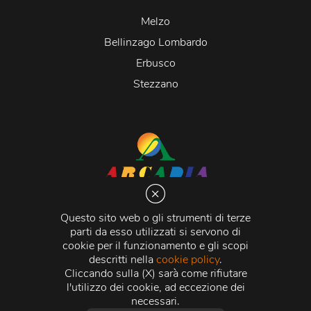
Melzo
Bellinzago Lombardo
Erbusco
Stezzano
Arcadia S.r.l.
Via Martiri della Libertà 20066 Melzo (MI)
Questo sito web o gli strumenti di terze
C.C.I.A.A. - R.E.A di Milano n. 1427910
parti da esso utilizzati si servono di
Registro delle Imprese di Milano n. 338392 -
Codice
cookie per il funzionamento e gli scopi
Fiscale e Partita Iva
11015840157 |
Capitale Sociale
€
descritti nella
cookie policy
.
500.000,00 i.v.
Cliccando sulla (X) sarà come rifiutare
l'utilizzo dei cookie, ad eccezione dei
Credits:
Crea Informatica S.r.l.
2026 © Tutti i diritti
necessari.
riservati.