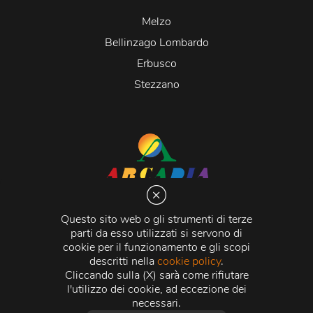
Melzo
Bellinzago Lombardo
Erbusco
Stezzano
Arcadia S.r.l.
Via Martiri della Libertà 20066 Melzo (MI)
Questo sito web o gli strumenti di terze
C.C.I.A.A. - R.E.A di Milano n. 1427910
parti da esso utilizzati si servono di
Registro delle Imprese di Milano n. 338392 -
Codice
cookie per il funzionamento e gli scopi
Fiscale e Partita Iva
11015840157 |
Capitale Sociale
€
descritti nella
cookie policy
.
500.000,00 i.v.
Cliccando sulla (X) sarà come rifiutare
l'utilizzo dei cookie, ad eccezione dei
Credits:
Crea Informatica S.r.l.
2026 © Tutti i diritti
necessari.
riservati.