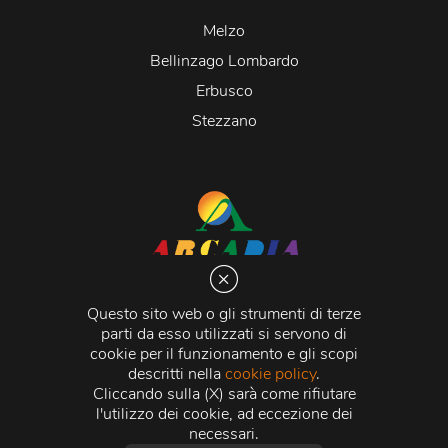
Melzo
Bellinzago Lombardo
Erbusco
Stezzano
Arcadia S.r.l.
Via Martiri della Libertà 20066 Melzo (MI)
Questo sito web o gli strumenti di terze
C.C.I.A.A. - R.E.A di Milano n. 1427910
parti da esso utilizzati si servono di
Registro delle Imprese di Milano n. 338392 -
Codice
cookie per il funzionamento e gli scopi
Fiscale e Partita Iva
11015840157 |
Capitale Sociale
€
descritti nella
cookie policy
.
500.000,00 i.v.
Cliccando sulla (X) sarà come rifiutare
l'utilizzo dei cookie, ad eccezione dei
Credits:
Crea Informatica S.r.l.
2026 © Tutti i diritti
necessari.
riservati.