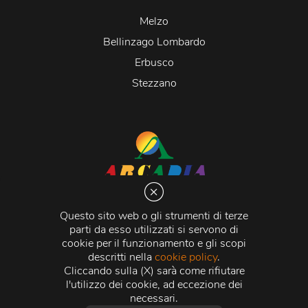
Melzo
Bellinzago Lombardo
Erbusco
Stezzano
Arcadia S.r.l.
Via Martiri della Libertà 20066 Melzo (MI)
Questo sito web o gli strumenti di terze
C.C.I.A.A. - R.E.A di Milano n. 1427910
parti da esso utilizzati si servono di
Registro delle Imprese di Milano n. 338392 -
Codice
cookie per il funzionamento e gli scopi
Fiscale e Partita Iva
11015840157 |
Capitale Sociale
€
descritti nella
cookie policy
.
500.000,00 i.v.
Cliccando sulla (X) sarà come rifiutare
l'utilizzo dei cookie, ad eccezione dei
Credits:
Crea Informatica S.r.l.
2026 © Tutti i diritti
necessari.
riservati.