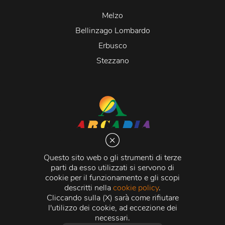
Melzo
Bellinzago Lombardo
Erbusco
Stezzano
Arcadia S.r.l.
Via Martiri della Libertà 20066 Melzo (MI)
Questo sito web o gli strumenti di terze
C.C.I.A.A. - R.E.A di Milano n. 1427910
parti da esso utilizzati si servono di
Registro delle Imprese di Milano n. 338392 -
Codice
cookie per il funzionamento e gli scopi
Fiscale e Partita Iva
11015840157 |
Capitale Sociale
€
descritti nella
cookie policy
.
500.000,00 i.v.
Cliccando sulla (X) sarà come rifiutare
l'utilizzo dei cookie, ad eccezione dei
Credits:
Crea Informatica S.r.l.
2026 © Tutti i diritti
necessari.
riservati.