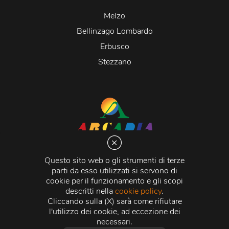
Melzo
Bellinzago Lombardo
Erbusco
Stezzano
Arcadia S.r.l.
Via Martiri della Libertà 20066 Melzo (MI)
Questo sito web o gli strumenti di terze
C.C.I.A.A. - R.E.A di Milano n. 1427910
parti da esso utilizzati si servono di
Registro delle Imprese di Milano n. 338392 -
Codice
cookie per il funzionamento e gli scopi
Fiscale e Partita Iva
11015840157 |
Capitale Sociale
€
descritti nella
cookie policy
.
500.000,00 i.v.
Cliccando sulla (X) sarà come rifiutare
l'utilizzo dei cookie, ad eccezione dei
Credits:
Crea Informatica S.r.l.
2026 © Tutti i diritti
necessari.
riservati.