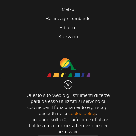
Melzo
Bellinzago Lombardo
Erbusco
Stezzano
Arcadia S.r.l.
Via Martiri della Libertà 20066 Melzo (MI)
Questo sito web o gli strumenti di terze
C.C.I.A.A. - R.E.A di Milano n. 1427910
parti da esso utilizzati si servono di
Registro delle Imprese di Milano n. 338392 -
Codice
cookie per il funzionamento e gli scopi
Fiscale e Partita Iva
11015840157 |
Capitale Sociale
€
descritti nella
cookie policy
.
500.000,00 i.v.
Cliccando sulla (X) sarà come rifiutare
l'utilizzo dei cookie, ad eccezione dei
Credits:
Crea Informatica S.r.l.
2026 © Tutti i diritti
necessari.
riservati.