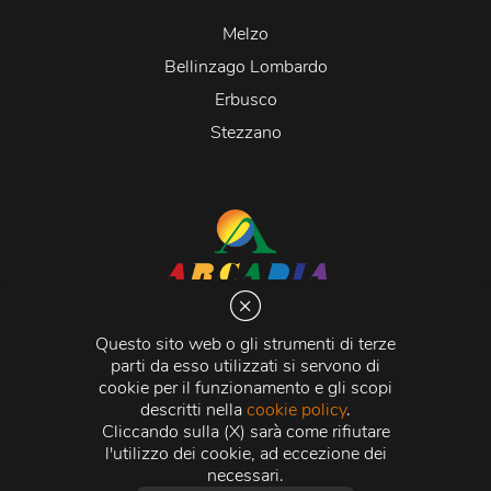
Melzo
Bellinzago Lombardo
Erbusco
Stezzano
Arcadia S.r.l.
Via Martiri della Libertà 20066 Melzo (MI)
Questo sito web o gli strumenti di terze
C.C.I.A.A. - R.E.A di Milano n. 1427910
parti da esso utilizzati si servono di
Registro delle Imprese di Milano n. 338392 -
Codice
cookie per il funzionamento e gli scopi
Fiscale e Partita Iva
11015840157 |
Capitale Sociale
€
descritti nella
cookie policy
.
500.000,00 i.v.
Cliccando sulla (X) sarà come rifiutare
l'utilizzo dei cookie, ad eccezione dei
Credits:
Crea Informatica S.r.l.
2026 © Tutti i diritti
necessari.
riservati.