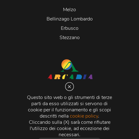
Melzo
Bellinzago Lombardo
Erbusco
Stezzano
Arcadia S.r.l.
Via Martiri della Libertà 20066 Melzo (MI)
Questo sito web o gli strumenti di terze
C.C.I.A.A. - R.E.A di Milano n. 1427910
parti da esso utilizzati si servono di
Registro delle Imprese di Milano n. 338392 -
Codice
cookie per il funzionamento e gli scopi
Fiscale e Partita Iva
11015840157 |
Capitale Sociale
€
descritti nella
cookie policy
.
500.000,00 i.v.
Cliccando sulla (X) sarà come rifiutare
l'utilizzo dei cookie, ad eccezione dei
Credits:
Crea Informatica S.r.l.
2026 © Tutti i diritti
necessari.
riservati.