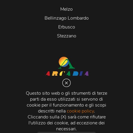
Melzo
Bellinzago Lombardo
Erbusco
Stezzano
Arcadia S.r.l.
Via Martiri della Libertà 20066 Melzo (MI)
Questo sito web o gli strumenti di terze
C.C.I.A.A. - R.E.A di Milano n. 1427910
parti da esso utilizzati si servono di
Registro delle Imprese di Milano n. 338392 -
Codice
cookie per il funzionamento e gli scopi
Fiscale e Partita Iva
11015840157 |
Capitale Sociale
€
descritti nella
cookie policy
.
500.000,00 i.v.
Cliccando sulla (X) sarà come rifiutare
l'utilizzo dei cookie, ad eccezione dei
Credits:
Crea Informatica S.r.l.
2026 © Tutti i diritti
necessari.
riservati.