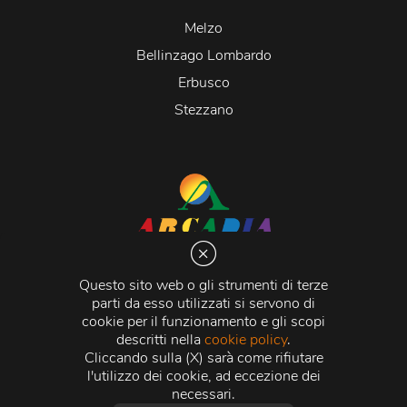
Melzo
Bellinzago Lombardo
Erbusco
Stezzano
Arcadia S.r.l.
Via Martiri della Libertà 20066 Melzo (MI)
Questo sito web o gli strumenti di terze
C.C.I.A.A. - R.E.A di Milano n. 1427910
parti da esso utilizzati si servono di
Registro delle Imprese di Milano n. 338392 -
Codice
cookie per il funzionamento e gli scopi
Fiscale e Partita Iva
11015840157 |
Capitale Sociale
€
descritti nella
cookie policy
.
500.000,00 i.v.
Cliccando sulla (X) sarà come rifiutare
l'utilizzo dei cookie, ad eccezione dei
Credits:
Crea Informatica S.r.l.
2026 © Tutti i diritti
necessari.
riservati.