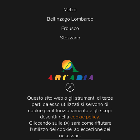
Melzo
Bellinzago Lombardo
Erbusco
Stezzano
Arcadia S.r.l.
Via Martiri della Libertà 20066 Melzo (MI)
Questo sito web o gli strumenti di terze
C.C.I.A.A. - R.E.A di Milano n. 1427910
parti da esso utilizzati si servono di
Registro delle Imprese di Milano n. 338392 -
Codice
cookie per il funzionamento e gli scopi
Fiscale e Partita Iva
11015840157 |
Capitale Sociale
€
descritti nella
cookie policy
.
500.000,00 i.v.
Cliccando sulla (X) sarà come rifiutare
l'utilizzo dei cookie, ad eccezione dei
Credits:
Crea Informatica S.r.l.
2026 © Tutti i diritti
necessari.
riservati.