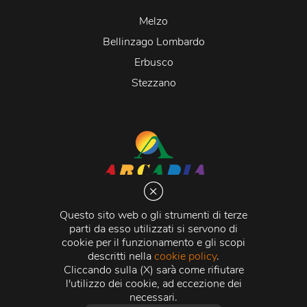
Melzo
Bellinzago Lombardo
Erbusco
Stezzano
Arcadia S.r.l.
Via Martiri della Libertà 20066 Melzo (MI)
Questo sito web o gli strumenti di terze
C.C.I.A.A. - R.E.A di Milano n. 1427910
parti da esso utilizzati si servono di
Registro delle Imprese di Milano n. 338392 -
Codice
cookie per il funzionamento e gli scopi
Fiscale e Partita Iva
11015840157 |
Capitale Sociale
€
descritti nella
cookie policy
.
500.000,00 i.v.
Cliccando sulla (X) sarà come rifiutare
l'utilizzo dei cookie, ad eccezione dei
Credits:
Crea Informatica S.r.l.
2026 © Tutti i diritti
necessari.
riservati.