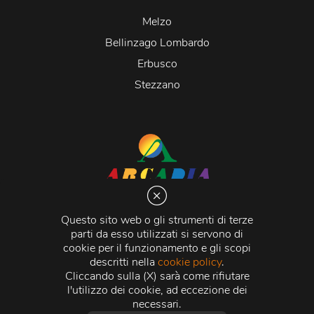
Melzo
Bellinzago Lombardo
Erbusco
Stezzano
Arcadia S.r.l.
Via Martiri della Libertà 20066 Melzo (MI)
Questo sito web o gli strumenti di terze
C.C.I.A.A. - R.E.A di Milano n. 1427910
parti da esso utilizzati si servono di
Registro delle Imprese di Milano n. 338392 -
Codice
cookie per il funzionamento e gli scopi
Fiscale e Partita Iva
11015840157 |
Capitale Sociale
€
descritti nella
cookie policy
.
500.000,00 i.v.
Cliccando sulla (X) sarà come rifiutare
l'utilizzo dei cookie, ad eccezione dei
Credits:
Crea Informatica S.r.l.
2026 © Tutti i diritti
necessari.
riservati.