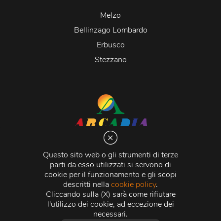
Melzo
Bellinzago Lombardo
Erbusco
Stezzano
Arcadia S.r.l.
Via Martiri della Libertà 20066 Melzo (MI)
Questo sito web o gli strumenti di terze
C.C.I.A.A. - R.E.A di Milano n. 1427910
parti da esso utilizzati si servono di
Registro delle Imprese di Milano n. 338392 -
Codice
cookie per il funzionamento e gli scopi
Fiscale e Partita Iva
11015840157 |
Capitale Sociale
€
descritti nella
cookie policy
.
500.000,00 i.v.
Cliccando sulla (X) sarà come rifiutare
l'utilizzo dei cookie, ad eccezione dei
Credits:
Crea Informatica S.r.l.
2026 © Tutti i diritti
necessari.
riservati.