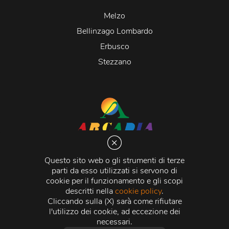
Melzo
Bellinzago Lombardo
Erbusco
Stezzano
Arcadia S.r.l.
Via Martiri della Libertà 20066 Melzo (MI)
Questo sito web o gli strumenti di terze
C.C.I.A.A. - R.E.A di Milano n. 1427910
parti da esso utilizzati si servono di
Registro delle Imprese di Milano n. 338392 -
Codice
cookie per il funzionamento e gli scopi
Fiscale e Partita Iva
11015840157 |
Capitale Sociale
€
descritti nella
cookie policy
.
500.000,00 i.v.
Cliccando sulla (X) sarà come rifiutare
l'utilizzo dei cookie, ad eccezione dei
Credits:
Crea Informatica S.r.l.
2026 © Tutti i diritti
necessari.
riservati.