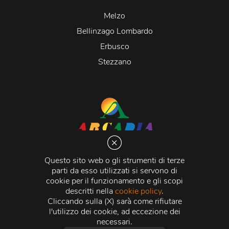
Melzo
Bellinzago Lombardo
Erbusco
Stezzano
Arcadia S.r.l.
Via Martiri della Libertà 20066 Melzo (MI)
Questo sito web o gli strumenti di terze
C.C.I.A.A. - R.E.A di Milano n. 1427910
parti da esso utilizzati si servono di
Registro delle Imprese di Milano n. 338392 -
Codice
cookie per il funzionamento e gli scopi
Fiscale e Partita Iva
11015840157 |
Capitale Sociale
€
descritti nella
cookie policy
.
500.000,00 i.v.
Cliccando sulla (X) sarà come rifiutare
l'utilizzo dei cookie, ad eccezione dei
Credits:
Crea Informatica S.r.l.
2026 © Tutti i diritti
necessari.
riservati.