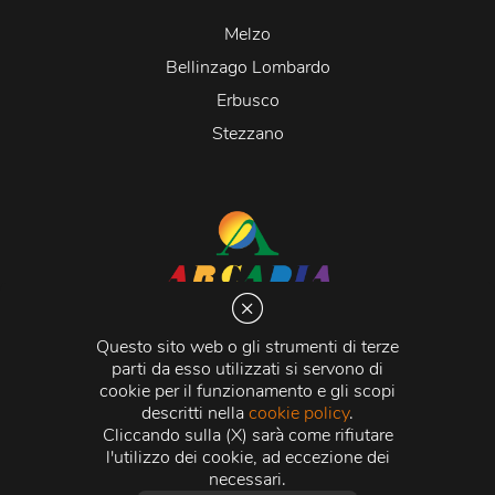
Melzo
Bellinzago Lombardo
Erbusco
Stezzano
Arcadia S.r.l.
Via Martiri della Libertà 20066 Melzo (MI)
Questo sito web o gli strumenti di terze
C.C.I.A.A. - R.E.A di Milano n. 1427910
parti da esso utilizzati si servono di
Registro delle Imprese di Milano n. 338392 -
Codice
cookie per il funzionamento e gli scopi
Fiscale e Partita Iva
11015840157 |
Capitale Sociale
€
descritti nella
cookie policy
.
500.000,00 i.v.
Cliccando sulla (X) sarà come rifiutare
l'utilizzo dei cookie, ad eccezione dei
Credits:
Crea Informatica S.r.l.
2026 © Tutti i diritti
necessari.
riservati.