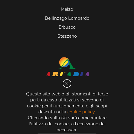
Melzo
Bellinzago Lombardo
Erbusco
Stezzano
Arcadia S.r.l.
Via Martiri della Libertà 20066 Melzo (MI)
Questo sito web o gli strumenti di terze
C.C.I.A.A. - R.E.A di Milano n. 1427910
parti da esso utilizzati si servono di
Registro delle Imprese di Milano n. 338392 -
Codice
cookie per il funzionamento e gli scopi
Fiscale e Partita Iva
11015840157 |
Capitale Sociale
€
descritti nella
cookie policy
.
500.000,00 i.v.
Cliccando sulla (X) sarà come rifiutare
l'utilizzo dei cookie, ad eccezione dei
Credits:
Crea Informatica S.r.l.
2026 © Tutti i diritti
necessari.
riservati.