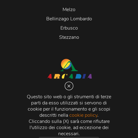
Melzo
Bellinzago Lombardo
Erbusco
Stezzano
Arcadia S.r.l.
Via Martiri della Libertà 20066 Melzo (MI)
Questo sito web o gli strumenti di terze
C.C.I.A.A. - R.E.A di Milano n. 1427910
parti da esso utilizzati si servono di
Registro delle Imprese di Milano n. 338392 -
Codice
cookie per il funzionamento e gli scopi
Fiscale e Partita Iva
11015840157 |
Capitale Sociale
€
descritti nella
cookie policy
.
500.000,00 i.v.
Cliccando sulla (X) sarà come rifiutare
l'utilizzo dei cookie, ad eccezione dei
Credits:
Crea Informatica S.r.l.
2026 © Tutti i diritti
necessari.
riservati.