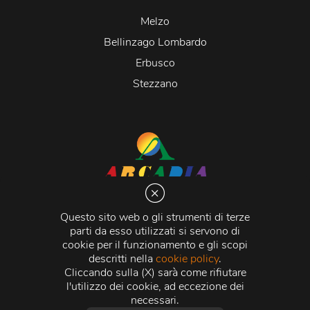
Melzo
Bellinzago Lombardo
Erbusco
Stezzano
Arcadia S.r.l.
Via Martiri della Libertà 20066 Melzo (MI)
Questo sito web o gli strumenti di terze
C.C.I.A.A. - R.E.A di Milano n. 1427910
parti da esso utilizzati si servono di
Registro delle Imprese di Milano n. 338392 -
Codice
cookie per il funzionamento e gli scopi
Fiscale e Partita Iva
11015840157 |
Capitale Sociale
€
descritti nella
cookie policy
.
500.000,00 i.v.
Cliccando sulla (X) sarà come rifiutare
l'utilizzo dei cookie, ad eccezione dei
Credits:
Crea Informatica S.r.l.
2026 © Tutti i diritti
necessari.
riservati.