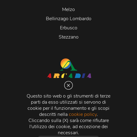
Melzo
Bellinzago Lombardo
Erbusco
Stezzano
Arcadia S.r.l.
Via Martiri della Libertà 20066 Melzo (MI)
Questo sito web o gli strumenti di terze
C.C.I.A.A. - R.E.A di Milano n. 1427910
parti da esso utilizzati si servono di
Registro delle Imprese di Milano n. 338392 -
Codice
cookie per il funzionamento e gli scopi
Fiscale e Partita Iva
11015840157 |
Capitale Sociale
€
descritti nella
cookie policy
.
500.000,00 i.v.
Cliccando sulla (X) sarà come rifiutare
l'utilizzo dei cookie, ad eccezione dei
Credits:
Crea Informatica S.r.l.
2026 © Tutti i diritti
necessari.
riservati.