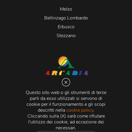
Melzo
Bellinzago Lombardo
Erbusco
Stezzano
Arcadia S.r.l.
Via Martiri della Libertà 20066 Melzo (MI)
Questo sito web o gli strumenti di terze
C.C.I.A.A. - R.E.A di Milano n. 1427910
parti da esso utilizzati si servono di
Registro delle Imprese di Milano n. 338392 -
Codice
cookie per il funzionamento e gli scopi
Fiscale e Partita Iva
11015840157 |
Capitale Sociale
€
descritti nella
cookie policy
.
500.000,00 i.v.
Cliccando sulla (X) sarà come rifiutare
l'utilizzo dei cookie, ad eccezione dei
Credits:
Crea Informatica S.r.l.
2026 © Tutti i diritti
necessari.
riservati.