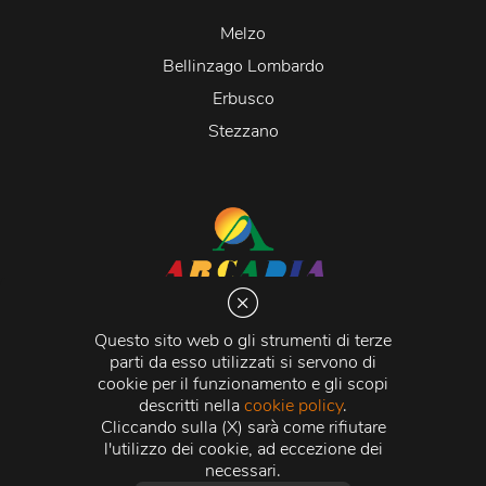
Melzo
Bellinzago Lombardo
Erbusco
Stezzano
Arcadia S.r.l.
Via Martiri della Libertà 20066 Melzo (MI)
Questo sito web o gli strumenti di terze
C.C.I.A.A. - R.E.A di Milano n. 1427910
parti da esso utilizzati si servono di
Registro delle Imprese di Milano n. 338392 -
Codice
cookie per il funzionamento e gli scopi
Fiscale e Partita Iva
11015840157 |
Capitale Sociale
€
descritti nella
cookie policy
.
500.000,00 i.v.
Cliccando sulla (X) sarà come rifiutare
l'utilizzo dei cookie, ad eccezione dei
Credits:
Crea Informatica S.r.l.
2026 © Tutti i diritti
necessari.
riservati.