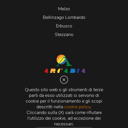
Melzo
Bellinzago Lombardo
Erbusco
Stezzano
Arcadia S.r.l.
Via Martiri della Libertà 20066 Melzo (MI)
Questo sito web o gli strumenti di terze
C.C.I.A.A. - R.E.A di Milano n. 1427910
parti da esso utilizzati si servono di
Registro delle Imprese di Milano n. 338392 -
Codice
cookie per il funzionamento e gli scopi
Fiscale e Partita Iva
11015840157 |
Capitale Sociale
€
descritti nella
cookie policy
.
500.000,00 i.v.
Cliccando sulla (X) sarà come rifiutare
l'utilizzo dei cookie, ad eccezione dei
Credits:
Crea Informatica S.r.l.
2026 © Tutti i diritti
necessari.
riservati.