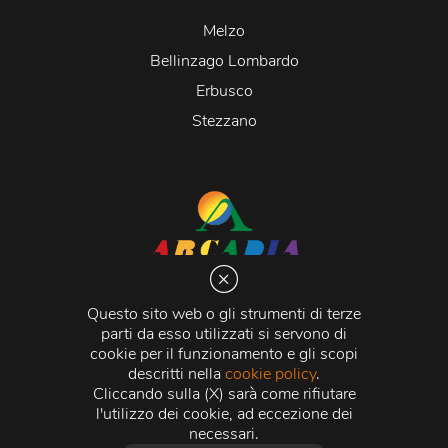
Melzo
Bellinzago Lombardo
Erbusco
Stezzano
Arcadia S.r.l.
Via Martiri della Libertà 20066 Melzo (MI)
Questo sito web o gli strumenti di terze
C.C.I.A.A. - R.E.A di Milano n. 1427910
parti da esso utilizzati si servono di
Registro delle Imprese di Milano n. 338392 -
Codice
cookie per il funzionamento e gli scopi
Fiscale e Partita Iva
11015840157 |
Capitale Sociale
€
descritti nella
cookie policy
.
500.000,00 i.v.
Cliccando sulla (X) sarà come rifiutare
l'utilizzo dei cookie, ad eccezione dei
Credits:
Crea Informatica S.r.l.
2026 © Tutti i diritti
necessari.
riservati.