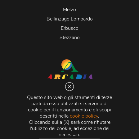
Melzo
Bellinzago Lombardo
Erbusco
Stezzano
Arcadia S.r.l.
Via Martiri della Libertà 20066 Melzo (MI)
Questo sito web o gli strumenti di terze
C.C.I.A.A. - R.E.A di Milano n. 1427910
parti da esso utilizzati si servono di
Registro delle Imprese di Milano n. 338392 -
Codice
cookie per il funzionamento e gli scopi
Fiscale e Partita Iva
11015840157 |
Capitale Sociale
€
descritti nella
cookie policy
.
500.000,00 i.v.
Cliccando sulla (X) sarà come rifiutare
l'utilizzo dei cookie, ad eccezione dei
Credits:
Crea Informatica S.r.l.
2026 © Tutti i diritti
necessari.
riservati.