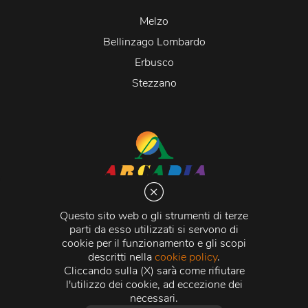
Melzo
Bellinzago Lombardo
Erbusco
Stezzano
Arcadia S.r.l.
Via Martiri della Libertà 20066 Melzo (MI)
Questo sito web o gli strumenti di terze
C.C.I.A.A. - R.E.A di Milano n. 1427910
parti da esso utilizzati si servono di
Registro delle Imprese di Milano n. 338392 -
Codice
cookie per il funzionamento e gli scopi
Fiscale e Partita Iva
11015840157 |
Capitale Sociale
€
descritti nella
cookie policy
.
500.000,00 i.v.
Cliccando sulla (X) sarà come rifiutare
l'utilizzo dei cookie, ad eccezione dei
Credits:
Crea Informatica S.r.l.
2026 © Tutti i diritti
necessari.
riservati.