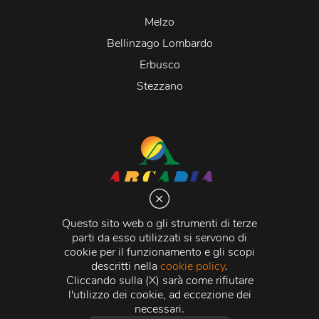
Melzo
Bellinzago Lombardo
Erbusco
Stezzano
Arcadia S.r.l.
Via Martiri della Libertà 20066 Melzo (MI)
Questo sito web o gli strumenti di terze
C.C.I.A.A. - R.E.A di Milano n. 1427910
parti da esso utilizzati si servono di
Registro delle Imprese di Milano n. 338392 -
Codice
cookie per il funzionamento e gli scopi
Fiscale e Partita Iva
11015840157 |
Capitale Sociale
€
descritti nella
cookie policy
.
500.000,00 i.v.
Cliccando sulla (X) sarà come rifiutare
l'utilizzo dei cookie, ad eccezione dei
Credits:
Crea Informatica S.r.l.
2026 © Tutti i diritti
necessari.
riservati.