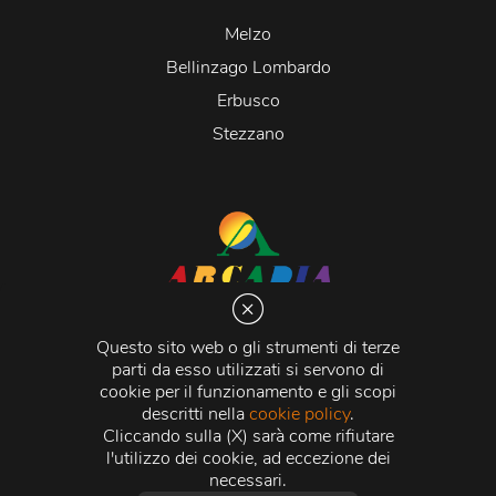
Melzo
Bellinzago Lombardo
Erbusco
Stezzano
Arcadia S.r.l.
Via Martiri della Libertà 20066 Melzo (MI)
Questo sito web o gli strumenti di terze
C.C.I.A.A. - R.E.A di Milano n. 1427910
parti da esso utilizzati si servono di
Registro delle Imprese di Milano n. 338392 -
Codice
cookie per il funzionamento e gli scopi
Fiscale e Partita Iva
11015840157 |
Capitale Sociale
€
descritti nella
cookie policy
.
500.000,00 i.v.
Cliccando sulla (X) sarà come rifiutare
l'utilizzo dei cookie, ad eccezione dei
Credits:
Crea Informatica S.r.l.
2026 © Tutti i diritti
necessari.
riservati.