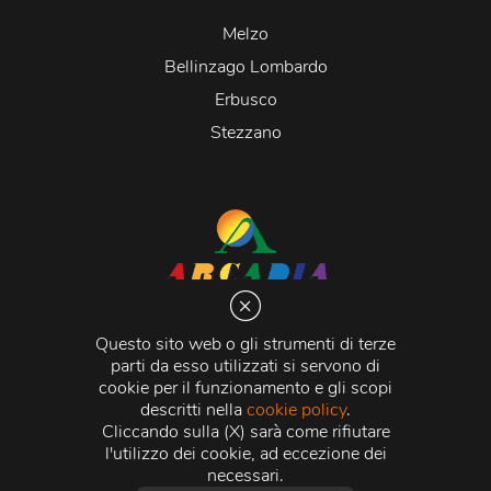
Melzo
Bellinzago Lombardo
Erbusco
Stezzano
Arcadia S.r.l.
Via Martiri della Libertà 20066 Melzo (MI)
Questo sito web o gli strumenti di terze
C.C.I.A.A. - R.E.A di Milano n. 1427910
parti da esso utilizzati si servono di
Registro delle Imprese di Milano n. 338392 -
Codice
cookie per il funzionamento e gli scopi
Fiscale e Partita Iva
11015840157 |
Capitale Sociale
€
descritti nella
cookie policy
.
500.000,00 i.v.
Cliccando sulla (X) sarà come rifiutare
l'utilizzo dei cookie, ad eccezione dei
Credits:
Crea Informatica S.r.l.
2026 © Tutti i diritti
necessari.
riservati.